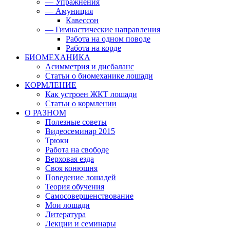
— Упражнения
— Амуниция
Кавессон
— Гимнастические направления
Работа на одном поводе
Работа на корде
БИОМЕХАНИКА
Асимметрия и дисбаланс
Статьи о биомеханике лошади
КОРМЛЕНИЕ
Как устроен ЖКТ лошади
Статьи о кормлении
О РАЗНОМ
Полезные советы
Видеосеминар 2015
Трюки
Работа на свободе
Верховая езда
Своя конюшня
Поведение лошадей
Теория обучения
Самосовершенствование
Мои лошади
Литература
Лекции и семинары