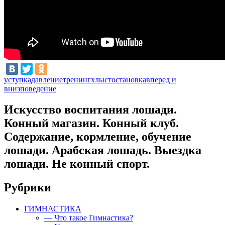
уступка
давление
тренинг
хлыст
остановка
вперед и
вниз
поведение
Искусство воспитания лошади.
Конный магазин. Конный клуб.
Содержание, кормление, обучение
лошади. Арабская лошадь. Выездка
лошади. Не конный спорт.
Рубрики
ГИМНАСТИКА
— Что такое Гимнастика?