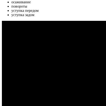
осаживание
повороты
уступка передом
уступка задом