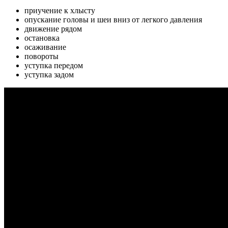
приучение к хлысту
опускание головы и шеи вниз от легкого давления
движение рядом
остановка
осаживание
повороты
уступка передом
уступка задом