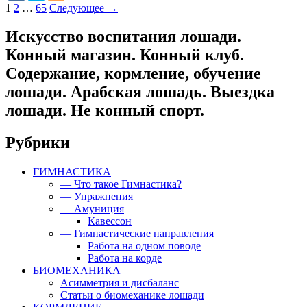
Навигация
1
2
…
65
Следующее →
по
Искусство воспитания лошади.
записям
Конный магазин. Конный клуб.
Содержание, кормление, обучение
лошади. Арабская лошадь. Выездка
лошади. Не конный спорт.
Рубрики
ГИМНАСТИКА
— Что такое Гимнастика?
— Упражнения
— Амуниция
Кавессон
— Гимнастические направления
Работа на одном поводе
Работа на корде
БИОМЕХАНИКА
Асимметрия и дисбаланс
Статьи о биомеханике лошади