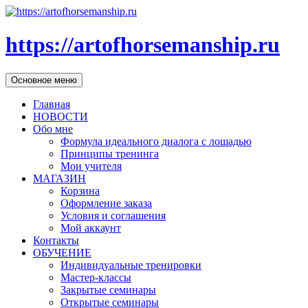
https://artofhorsemanship.ru
Поиск
Перейти
Основное меню
к
содержимому
Главная
НОВОСТИ
Обо мне
Формула идеального диалога с лошадью
Принципы тренинга
Мои учителя
МАГАЗИН
Корзина
Оформление заказа
Условия и соглашения
Мой аккаунт
Контакты
ОБУЧЕНИЕ
Индивидуальные тренировки
Мастер-классы
Закрытые семинары
Открытые семинары