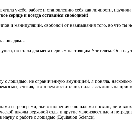
вятила учебе, работе и становлению себя как личности, научили 
твое сердце и всегда оставайся свободной!
пов и манипуляций, свободой от навязывания того, во что ты не 
я к лошадям…
 ушла, но стала для меня первым настоящим Учителем. Она науч
ту с лошадью, не ограниченную амуницией, я поняла, наскольк
ждаемся мы, считая, что знаем достаточно, полагаясь лишь на п
льцами и тренерами, чьи отношения с лошадьми восхищали и вдо
ической школы верховой езды и другие малоизвестные и нетрад
 науку о работе с лошадью (Equitation Science).