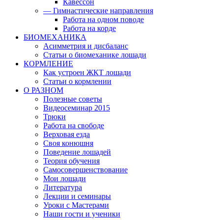
Кавессон
— Гимнастические направления
Работа на одном поводе
Работа на корде
БИОМЕХАНИКА
Асимметрия и дисбаланс
Статьи о биомеханике лошади
КОРМЛЕНИЕ
Как устроен ЖКТ лошади
Статьи о кормлении
О РАЗНОМ
Полезные советы
Видеосеминар 2015
Трюки
Работа на свободе
Верховая езда
Своя конюшня
Поведение лошадей
Теория обучения
Самосовершенствование
Мои лошади
Литература
Лекции и семинары
Уроки с Мастерами
Наши гости и ученики