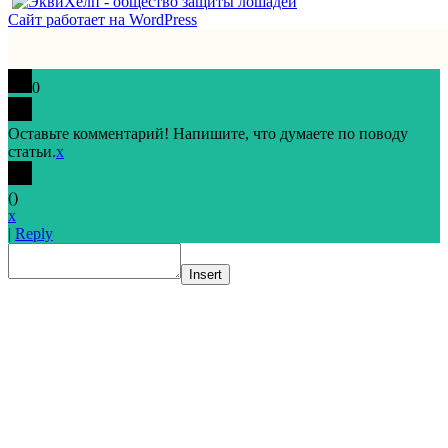
Сайт работает на WordPress
0
Оставьте комментарий! Напишите, что думаете по поводу
статьи.
x
(
)
x
|
Reply
Insert