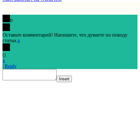
0
Оставьте комментарий! Напишите, что думаете по поводу
статьи.
x
(
)
x
|
Reply
Insert