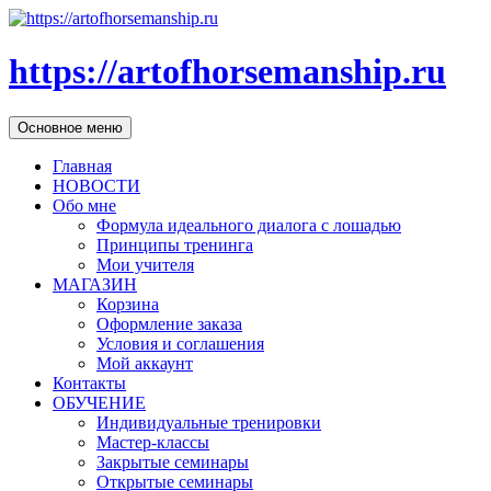
https://artofhorsemanship.ru
Поиск
Перейти
Основное меню
к
содержимому
Главная
НОВОСТИ
Обо мне
Формула идеального диалога с лошадью
Принципы тренинга
Мои учителя
МАГАЗИН
Корзина
Оформление заказа
Условия и соглашения
Мой аккаунт
Контакты
ОБУЧЕНИЕ
Индивидуальные тренировки
Мастер-классы
Закрытые семинары
Открытые семинары