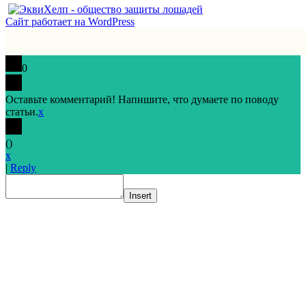
Сайт работает на WordPress
0
Оставьте комментарий! Напишите, что думаете по поводу
статьи.
x
(
)
x
|
Reply
Insert