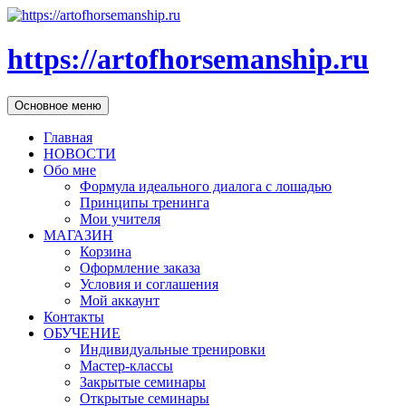
https://artofhorsemanship.ru
Поиск
Перейти
Основное меню
к
содержимому
Главная
НОВОСТИ
Обо мне
Формула идеального диалога с лошадью
Принципы тренинга
Мои учителя
МАГАЗИН
Корзина
Оформление заказа
Условия и соглашения
Мой аккаунт
Контакты
ОБУЧЕНИЕ
Индивидуальные тренировки
Мастер-классы
Закрытые семинары
Открытые семинары