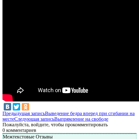
Навигация
Предыдущая запись
Выведение бедра вперед при сгибании на
месте
Следующая запись
Выпрямление на свободе
по
Пожалуйста, войдите, чтобы прокомментировать
записям
0
комментариев
Межтекстовые Отзывы