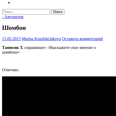
Найти:
- Амуниция
Шомбон
15.05.2015
Marina Krasilshchikova
Оставить комментарий
Танюсик Т.
спрашивает: «Выскажите свое мнение о
шамбоне»
Отвечаю: