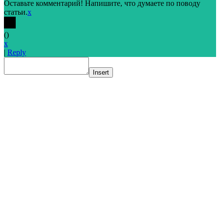
Оставьте комментарий! Напишите, что думаете по поводу
статьи.
x
(
)
x
|
Reply
Insert