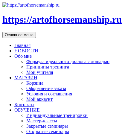
https://artofhorsemanship.ru
Поиск
Перейти
Основное меню
к
содержимому
Главная
НОВОСТИ
Обо мне
Формула идеального диалога с лошадью
Принципы тренинга
Мои учителя
МАГАЗИН
Корзина
Оформление заказа
Условия и соглашения
Мой аккаунт
Контакты
ОБУЧЕНИЕ
Индивидуальные тренировки
Мастер-классы
Закрытые семинары
Открытые семинары