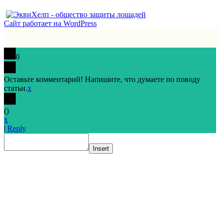
Сайт работает на WordPress
0
Оставьте комментарий! Напишите, что думаете по поводу
статьи.
x
(
)
x
|
Reply
Insert