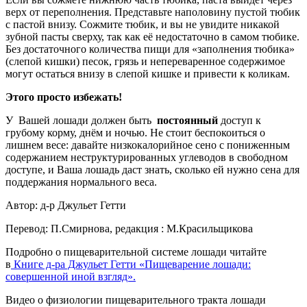
верх от переполнения. Представьте наполовину пустой тюбик
с пастой внизу. Сожмите тюбик, и вы не увидите никакой
зубной пасты сверху, так как её недостаточно в самом тюбике.
Без достаточного количества пищи для «заполнения тюбика»
(слепой кишки) песок, грязь и непереваренное содержимое
могут остаться внизу в слепой кишке и привести к коликам.
Этого просто избежать!
У Вашей лошади должен быть
постоянный
доступ к
грубому корму, днём и ночью. Не стоит беспокоиться о
лишнем весе: давайте низкокалорийное сено с пониженным
содержанием неструктурированных углеводов в свободном
доступе, и Ваша лошадь даст знать, сколько ей нужно сена для
поддержания нормального веса.
Автор: д-р Джульет Гетти
Перевод: П.Смирнова, редакция : М.Красильщикова
Подробно о пищеварительной системе лошади читайте
в
Книге д-ра Джульет Гетти «Пищеварение лошади:
совершенной иной взгляд».
Видео о физиологии пищеварительного тракта лошади