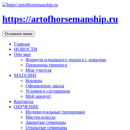
https://artofhorsemanship.ru
Поиск
Перейти
Основное меню
к
содержимому
Главная
НОВОСТИ
Обо мне
Формула идеального диалога с лошадью
Принципы тренинга
Мои учителя
МАГАЗИН
Корзина
Оформление заказа
Условия и соглашения
Мой аккаунт
Контакты
ОБУЧЕНИЕ
Индивидуальные тренировки
Мастер-классы
Закрытые семинары
Открытые семинары