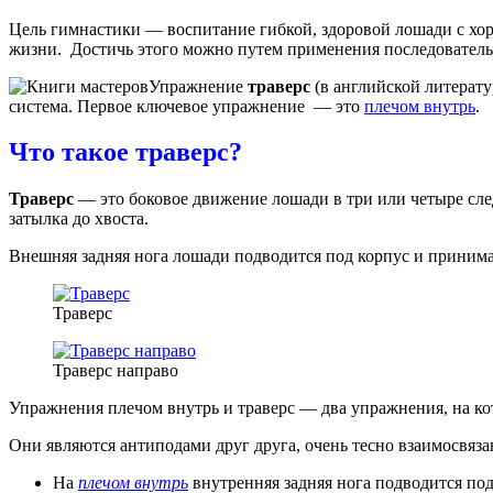
Цель гимнастики — воспитание гибкой, здоровой лошади с хор
жизни. Достичь этого можно путем применения последовател
Упражнение
траверс
(в английской литератур
система. Первое ключевое упражнение — это
плечом внутрь
.
Что такое траверс?
Траверс
— это боковое движение лошади в три или четыре след
затылка до хвоста.
Внешняя задняя нога лошади подводится под корпус и принимае
Траверс
Траверс направо
Упражнения плечом внутрь и траверс — два упражнения, на к
Они являются антиподами друг друга, очень тесно взаимосвяза
На
плечом внутрь
внутренняя задняя нога подводится по