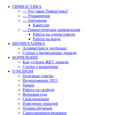
ГИМНАСТИКА
— Что такое Гимнастика?
— Упражнения
— Амуниция
Кавессон
— Гимнастические направления
Работа на одном поводе
Работа на корде
БИОМЕХАНИКА
Асимметрия и дисбаланс
Статьи о биомеханике лошади
КОРМЛЕНИЕ
Как устроен ЖКТ лошади
Статьи о кормлении
О РАЗНОМ
Полезные советы
Видеосеминар 2015
Трюки
Работа на свободе
Верховая езда
Своя конюшня
Поведение лошадей
Теория обучения
Самосовершенствование