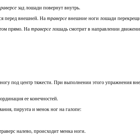
раверсе
зад лошади повернут внутрь.
ся перед внешней. На
траверсе
внешние ноги лошади перекрещи
этом прямо. На
траверсе
лошадь смотрит в направлении движени
гу под центр тяжести. При выполнении этого упражнения внешн
ординация ее конечностей.
ния, пируэта и менок ног на галопе:
траверс налево, происходит менка ноги.