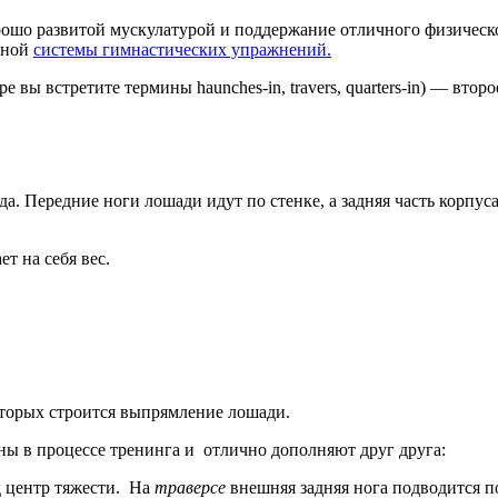
ошо развитой мускулатурой и поддержание отличного физическог
ьной
системы гимнастических упражнений.
е вы встретите термины haunches-in, travers, quarters-in) — вт
а. Передние ноги лошади идут по стенке, а задняя часть корпус
т на себя вес.
оторых строится выпрямление лошади.
ны в процессе тренинга и отлично дополняют друг друга:
д центр тяжести. На
траверсе
внешняя задняя нога подводится п