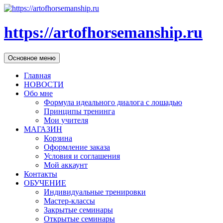
https://artofhorsemanship.ru
Поиск
Перейти
Основное меню
к
содержимому
Главная
НОВОСТИ
Обо мне
Формула идеального диалога с лошадью
Принципы тренинга
Мои учителя
МАГАЗИН
Корзина
Оформление заказа
Условия и соглашения
Мой аккаунт
Контакты
ОБУЧЕНИЕ
Индивидуальные тренировки
Мастер-классы
Закрытые семинары
Открытые семинары