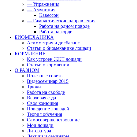
— Упражнения
— Амуниция
Кавессон
— Гимнастические направления
Работа на одном поводе
Работа на корде
БИОМЕХАНИКА
Асимметрия и дисбаланс
Статьи о биомеханике лошади
КОРМЛЕНИЕ
Как устроен ЖКТ лошади
Статьи о кормлении
О РАЗНОМ
Полезные советы
Видеосеминар 2015
Трюки
Работа на свободе
Верховая езда
Своя конюшня
Поведение лошадей
Теория обучения
Самосовершенствование
Мои лошади
Литература
Лекции и семинары